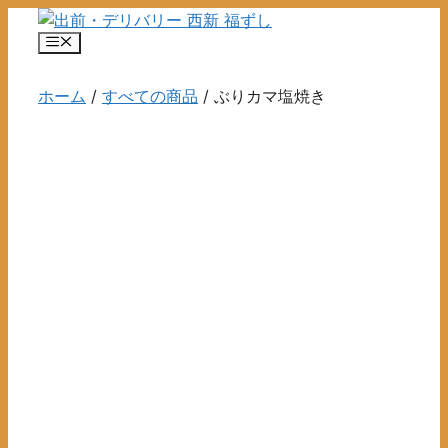
コ
ン
メ
ニ
テ
ュ
ン
ホーム
/
すべての商品
/ ぶりカマ塩焼き
ー
ツ
へ
ス
キ
ッ
プ