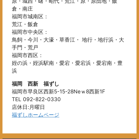
原・城西・曙・昭代・荒江・原・原団地・飯
ジ
き
は
倉・南庄
か
ま
商
福岡市城南区：
ら
す
品
荒江・飯倉
選
ペ
福岡市中央区：
択
ー
鳥飼・今川・大濠・草香江・ 地行・地行浜・大
で
ジ
手門・荒戸
き
か
福岡市西区：
ま
ら
姪の浜・姪浜駅南・愛宕・愛宕浜・愛宕南・豊
す
選
浜
択
で
福岡 西新 福ずし
き
福岡市早良区西新5-15-28Neｗ8西新1F
ま
TEL 092-822-0330
す
店休日:月曜日
福ずしホームページ