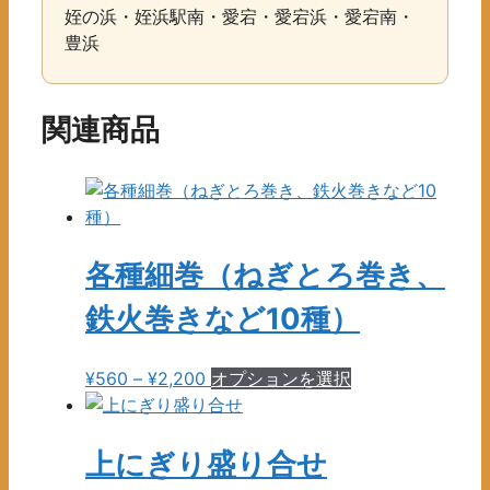
姪の浜・姪浜駅南・愛宕・愛宕浜・愛宕南・
豊浜
関連商品
各種細巻（ねぎとろ巻き、
鉄火巻きなど10種）
価
こ
¥
560
–
¥
2,200
オプションを選択
格
の
帯:
商
¥560
品
上にぎり盛り合せ
–
に