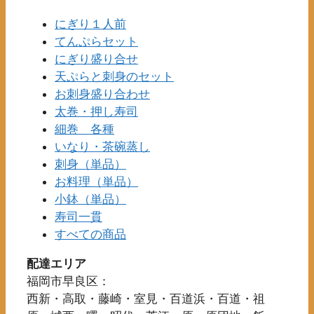
シ
ー
り
数
ョ
シ
にぎり１人前
ま
の
ン
ョ
てんぷらセット
す。
バ
は
ン
にぎり盛り合せ
オ
リ
商
が
天ぷらと刺身のセット
プ
エ
品
あ
お刺身盛り合わせ
シ
ー
ペ
り
ョ
太巻・押し寿司
シ
ー
ま
ン
細巻 各種
ョ
ジ
す。
は
ン
いなり・茶碗蒸し
か
オ
商
が
刺身（単品）
ら
プ
品
あ
お料理（単品）
選
シ
ペ
り
小鉢（単品）
択
ョ
ー
ま
寿司一貫
で
ン
ジ
す。
すべての商品
き
は
か
オ
ま
商
ら
配達エリア
プ
す
品
選
シ
福岡市早良区：
ペ
択
ョ
西新・高取・藤崎・室見・百道浜・百道・祖
ー
で
ン