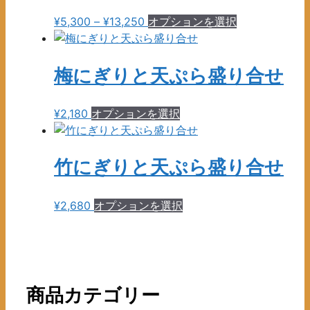
¥2,200
は
価
こ
¥
5,300
–
¥
13,250
オプションを選択
複
格
の
数
帯:
商
の
¥5,300
品
梅にぎりと天ぷら盛り合せ
バ
–
に
リ
¥13,250
は
エ
こ
¥
2,180
オプションを選択
複
ー
の
数
シ
商
の
ョ
品
竹にぎりと天ぷら盛り合せ
バ
ン
に
リ
が
は
エ
こ
¥
2,680
オプションを選択
あ
複
ー
の
り
数
シ
商
ま
の
ョ
品
す。
バ
ン
に
オ
リ
が
は
商品カテゴリー
プ
エ
あ
複