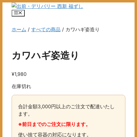
コ
ン
メ
ニ
テ
ュ
ン
ホーム
/
すべての商品
/ カワハギ姿造り
ー
ツ
へ
ス
カワハギ姿造り
キ
ッ
プ
¥
1,980
在庫切れ
合計金額3,000円以上のご注文で配達いたし
ます。
※前日までのご注文に限ります。
使い捨て容器の対応になります。