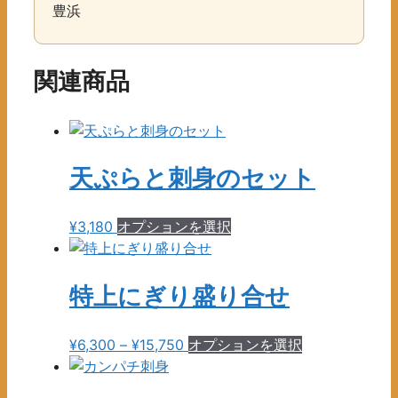
豊浜
関連商品
天ぷらと刺身のセット
こ
¥
3,180
オプションを選択
の
商
品
特上にぎり盛り合せ
に
は
価
こ
¥
6,300
–
¥
15,750
オプションを選択
複
格
の
数
帯:
商
の