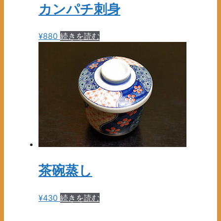
¥6,300
品
カンパチ刺身
バ
–
に
リ
¥15,750
は
エ
¥
880
続きを読む
複
ー
数
シ
の
ョ
バ
ン
リ
が
エ
あ
ー
り
シ
ま
ョ
す。
ン
オ
が
プ
茶碗蒸し
あ
シ
り
ョ
ま
¥
430
続きを読む
ン
す。
は
オ