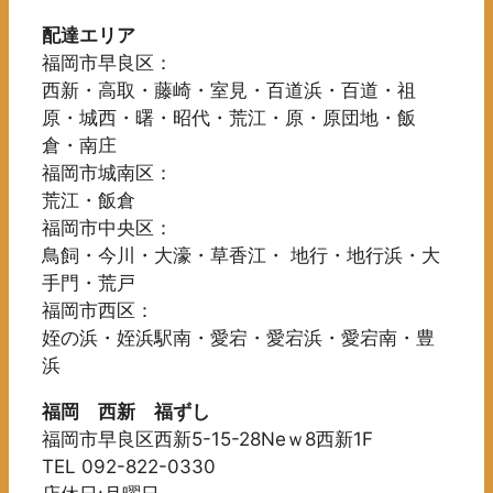
配達エリア
福岡市早良区：
西新・高取・藤崎・室見・百道浜・百道・祖
原・城西・曙・昭代・荒江・原・原団地・飯
倉・南庄
福岡市城南区：
荒江・飯倉
福岡市中央区：
鳥飼・今川・大濠・草香江・ 地行・地行浜・大
手門・荒戸
福岡市西区：
姪の浜・姪浜駅南・愛宕・愛宕浜・愛宕南・豊
浜
福岡 西新 福ずし
福岡市早良区西新5-15-28Neｗ8西新1F
TEL 092-822-0330