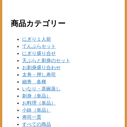
商
プ
品
シ
ペ
ョ
商品カテゴリー
ー
ン
ジ
は
か
にぎり１人前
商
ら
てんぷらセット
品
選
ペ
にぎり盛り合せ
択
ー
天ぷらと刺身のセット
で
ジ
お刺身盛り合わせ
き
か
太巻・押し寿司
ま
ら
細巻 各種
す
選
いなり・茶碗蒸し
択
刺身（単品）
で
お料理（単品）
き
小鉢（単品）
ま
寿司一貫
す
すべての商品