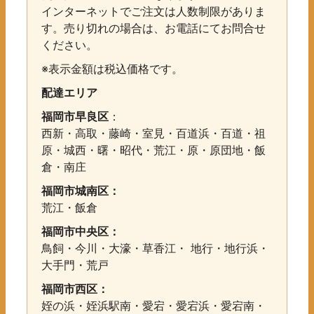
インターネットでご注文は人数制限がありま
す。売り切れの場合は、お電話にてお問合せ
ください。
※表示金額は税込価格です。
配達エリア
福岡市早良区
：
西新・高取・藤崎・室見・百道浜・百道・祖
原・城西・曙・昭代・荒江・原・原団地・飯
倉・南庄
福岡市城南区：
荒江・飯倉
福岡市中央区：
鳥飼・今川・大濠・草香江・ 地行・地行浜・
大手門・荒戸
福岡市西区：
姪の浜・姪浜駅南・愛宕・愛宕浜・愛宕南・