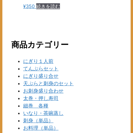
が
は
エ
¥
350
続きを読む
あ
複
ー
り
数
シ
ま
の
ョ
す。
バ
ン
オ
リ
が
商品カテゴリー
プ
エ
あ
シ
ー
り
ョ
シ
にぎり１人前
ま
ン
ョ
てんぷらセット
す。
は
ン
にぎり盛り合せ
オ
商
が
天ぷらと刺身のセット
プ
品
あ
お刺身盛り合わせ
シ
ペ
り
ョ
太巻・押し寿司
ー
ま
ン
細巻 各種
ジ
す。
は
いなり・茶碗蒸し
か
オ
商
刺身（単品）
ら
プ
品
お料理（単品）
選
シ