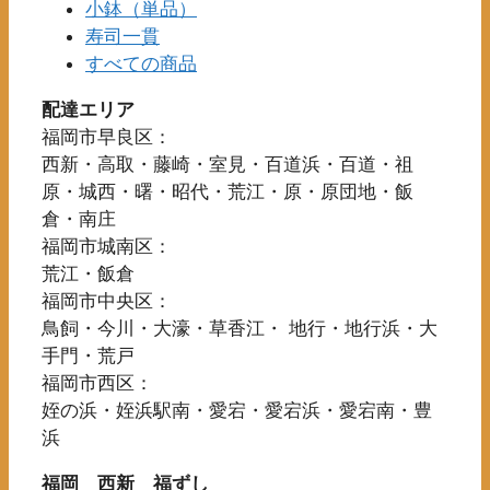
ペ
小鉢（単品）
択
ョ
ー
寿司一貫
で
ン
ジ
すべての商品
き
は
か
ま
商
ら
配達エリア
す
品
選
福岡市早良区：
ペ
択
西新・高取・藤崎・室見・百道浜・百道・祖
ー
で
原・城西・曙・昭代・荒江・原・原団地・飯
ジ
き
倉・南庄
か
ま
福岡市城南区：
ら
す
荒江・飯倉
選
福岡市中央区：
択
鳥飼・今川・大濠・草香江・ 地行・地行浜・大
で
手門・荒戸
き
福岡市西区：
ま
姪の浜・姪浜駅南・愛宕・愛宕浜・愛宕南・豊
す
浜
福岡 西新 福ずし