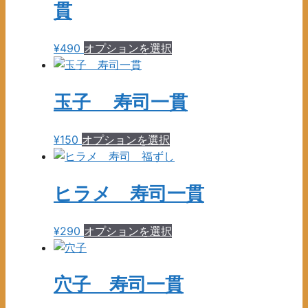
貫
こ
¥
490
オプションを選択
の
商
品
玉子 寿司一貫
に
は
こ
¥
150
オプションを選択
複
の
数
商
の
品
ヒラメ 寿司一貫
バ
に
リ
は
エ
こ
¥
290
オプションを選択
複
ー
の
数
シ
商
の
ョ
品
穴子 寿司一貫
バ
ン
に
リ