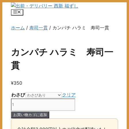
コ
ン
メ
ニ
テ
ュ
ン
ホーム
/
寿司一貫
/ カンパチ ハラミ 寿司一貫
ー
ツ
へ
ス
カンパチ ハラミ 寿司一
キ
ッ
貫
プ
¥
350
わさび
クリア
カ
ン
お買い物カゴに追加
パ
チ