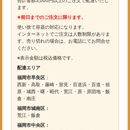
ハ
合計金額3,000円以上のご注文で配達いたし
ラ
ます。
ミ
※前日までのご注文に限ります。
寿
使い捨て容器の対応になります。
司
インターネットでご注文は人数制限がありま
一
す。売り切れの場合は、お電話にてお問合せ
貫
ください。
個
※表示金額は税込価格です。
配達エリア
福岡市早良区
：
西新・高取・藤崎・室見・百道浜・百道・祖
原・城西・曙・昭代・荒江・原・原団地・飯
倉・南庄
福岡市城南区：
荒江・飯倉
福岡市中央区：