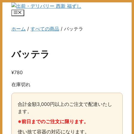
コ
ン
メ
ニ
テ
ュ
ン
ホーム
/
すべての商品
/ バッテラ
ー
ツ
へ
ス
バッテラ
キ
ッ
プ
¥
780
在庫切れ
合計金額3,000円以上のご注文で配達いたし
ます。
※前日までのご注文に限ります。
使い捨て容器の対応になります。