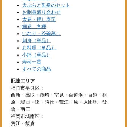
が
天ぷらと刺身のセット
エ
あ
お刺身盛り合わせ
ー
り
太巻・押し寿司
シ
ま
細巻 各種
ョ
す。
ン
いなり・茶碗蒸し
オ
が
刺身（単品）
プ
あ
お料理（単品）
シ
り
小鉢（単品）
ョ
ま
寿司一貫
ン
す。
すべての商品
は
オ
商
配達エリア
プ
品
シ
福岡市早良区：
ペ
ョ
西新・高取・藤崎・室見・百道浜・百道・祖
ー
ン
原・城西・曙・昭代・荒江・原・原団地・飯
ジ
は
倉・南庄
か
商
福岡市城南区：
ら
品
荒江・飯倉
選