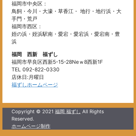
ペ
福岡市中央区：
択
ー
鳥飼・今川・大濠・草香江・ 地行・地行浜・大
で
ジ
手門・荒戸
き
か
福岡市西区：
ま
ら
姪の浜・姪浜駅南・愛宕・愛宕浜・愛宕南・豊
す
選
浜
択
で
福岡 西新 福ずし
き
福岡市早良区西新5-15-28Neｗ8西新1F
ま
TEL 092-822-0330
す
店休日:月曜日
福ずしホームページ
Copyright © 2021
福岡 福ずし
All Rights
Reserved.
ホームページ制作