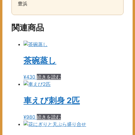
豊浜
関連商品
茶碗蒸し
¥
430
続きを読む
車えび刺身 2匹
¥
980
続きを読む