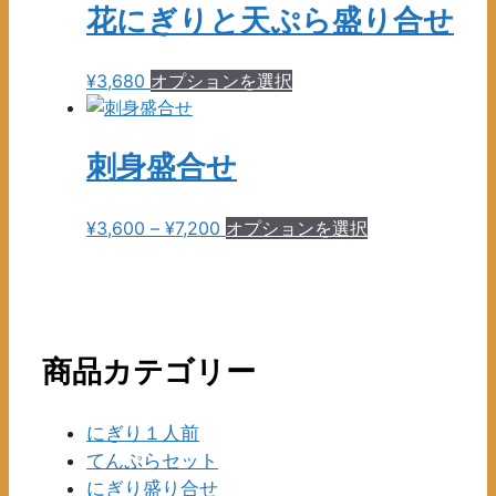
花にぎりと天ぷら盛り合せ
こ
¥
3,680
オプションを選択
の
商
品
刺身盛合せ
に
は
価
こ
¥
3,600
–
¥
7,200
オプションを選択
複
格
の
数
帯:
商
の
¥3,600
品
バ
–
に
リ
¥7,200
は
商品カテゴリー
エ
複
ー
数
シ
にぎり１人前
の
ョ
てんぷらセット
バ
ン
にぎり盛り合せ
リ