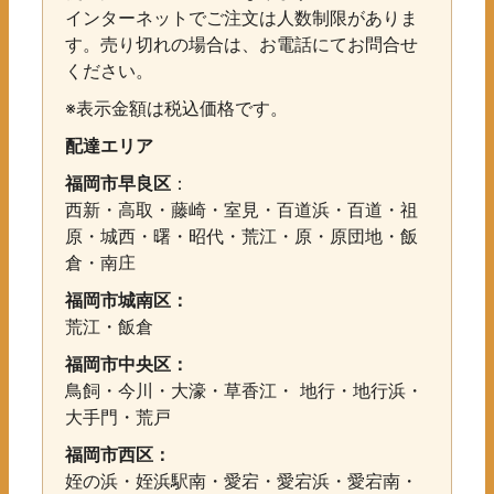
インターネットでご注文は人数制限がありま
す。売り切れの場合は、お電話にてお問合せ
ください。
※表示金額は税込価格です。
配達エリア
福岡市早良区
：
西新・高取・藤崎・室見・百道浜・百道・祖
原・城西・曙・昭代・荒江・原・原団地・飯
倉・南庄
福岡市城南区：
荒江・飯倉
福岡市中央区：
鳥飼・今川・大濠・草香江・ 地行・地行浜・
大手門・荒戸
福岡市西区：
姪の浜・姪浜駅南・愛宕・愛宕浜・愛宕南・